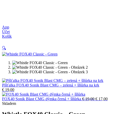
App
Účet
Košík
🔍
Píšťalka FOX40 Sonik Blast CMG – zelená + šňůrka na krk
€
19,00
Původní
Akt
FOX40 Sonik Blast CMG dýmka černá + šňůrka
€
19,00
€
17,00
cena
cen
Skladem
byla:
je:
€ 19,00.
€ 17