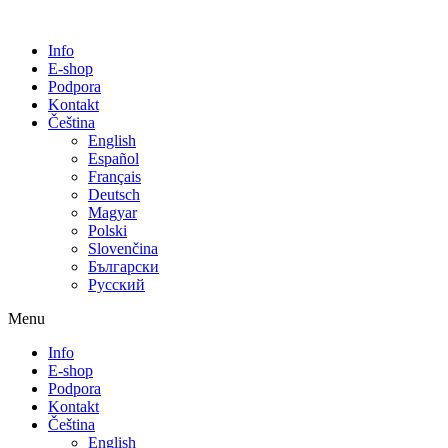
Info
E-shop
Podpora
Kontakt
Čeština
English
Español
Français
Deutsch
Magyar
Polski
Slovenčina
Български
Русский
Menu
Info
E-shop
Podpora
Kontakt
Čeština
English