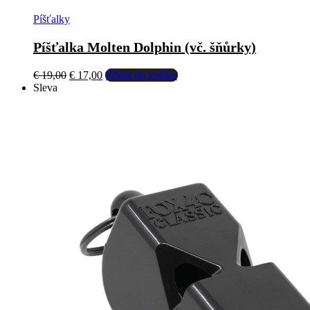
Píšťalky
Píšťalka Molten Dolphin (vč. šňůrky)
Původní
Aktuální
€
19,00
€
17,00
Přidat do košíku
cena
cena
Sleva
byla:
je:
€ 19,00.
€ 17,00.