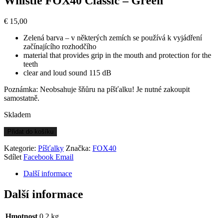
Whistle FOX40 Classic – Green
€
15,00
Zelená barva – v některých zemích se používá k vyjádření
začínajícího rozhodčího
material that provides grip in the mouth and protection for the
teeth
clear and loud sound 115 dB
Poznámka: Neobsahuje šňůru na píšťalku! Je nutné zakoupit
samostatně.
Skladem
Whistle
Přidat do košíku
FOX40
Classic
Kategorie:
Píšťalky
Značka:
FOX40
-
Sdílet
Facebook
Email
Green
Další informace
množství
Další informace
Hmotnost
0,2 kg