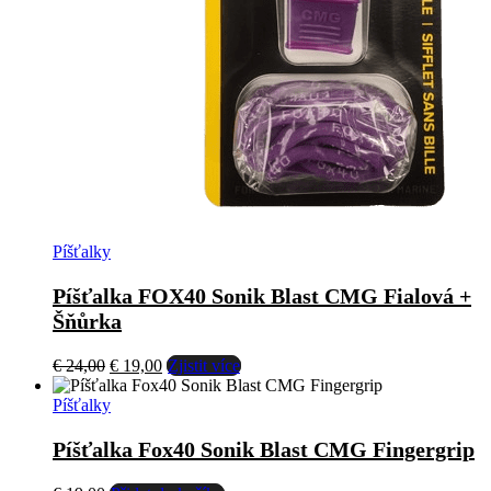
Píšťalky
Píšťalka FOX40 Sonik Blast CMG Fialová +
Šňůrka
Původní
Aktuální
€
24,00
€
19,00
Zjistit více
cena
cena
byla:
je:
Píšťalky
€ 24,00.
€ 19,00.
Píšťalka Fox40 Sonik Blast CMG Fingergrip