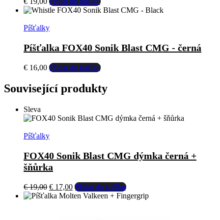
€
19,00
Přidat do košíku
Píšťalky
Píšťalka FOX40 Sonik Blast CMG - černá
€
16,00
Přidat do košíku
Související produkty
Sleva
Píšťalky
FOX40 Sonik Blast CMG dýmka černá +
šňůrka
Původní
Aktuální
€
19,00
€
17,00
Přidat do košíku
cena
cena
byla:
je:
€ 19,00.
€ 17,00.