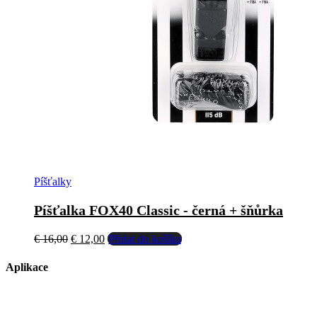
Píšťalky
Píšťalka FOX40 Classic - černá + šňůrka
Původní
Aktuální
€
16,00
€
12,00
Přidat do košíku
cena
cena
byla:
je:
Aplikace
€ 16,00.
€ 12,00.