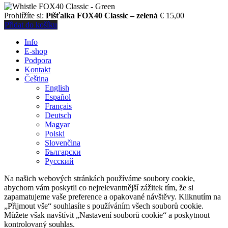
Prohlížíte si:
Píšťalka FOX40 Classic – zelená
€
15,00
Přidat do košíku
Info
E-shop
Podpora
Kontakt
Čeština
English
Español
Français
Deutsch
Magyar
Polski
Slovenčina
Български
Русский
Na našich webových stránkách používáme soubory cookie,
abychom vám poskytli co nejrelevantnější zážitek tím, že si
zapamatujeme vaše preference a opakované návštěvy. Kliknutím na
„Přijmout vše“ souhlasíte s používáním všech souborů cookie.
Můžete však navštívit „Nastavení souborů cookie“ a poskytnout
kontrolovaný souhlas.