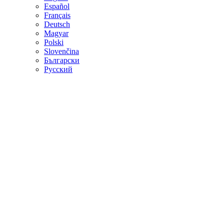
Español
Français
Deutsch
Magyar
Polski
Slovenčina
Български
Русский