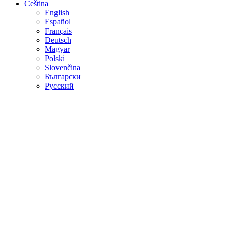
Čeština
English
Español
Français
Deutsch
Magyar
Polski
Slovenčina
Български
Русский