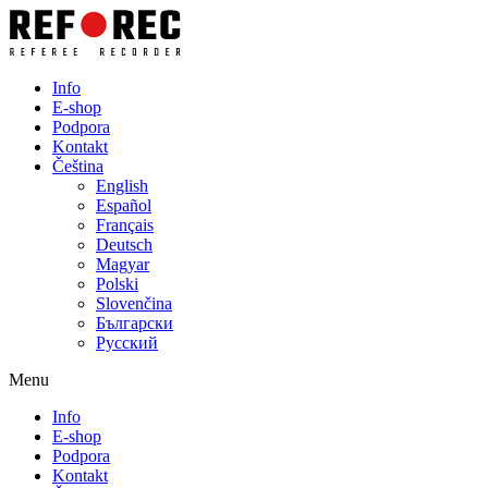
Info
E-shop
Podpora
Kontakt
Čeština
English
Español
Français
Deutsch
Magyar
Polski
Slovenčina
Български
Русский
Menu
Info
E-shop
Podpora
Kontakt