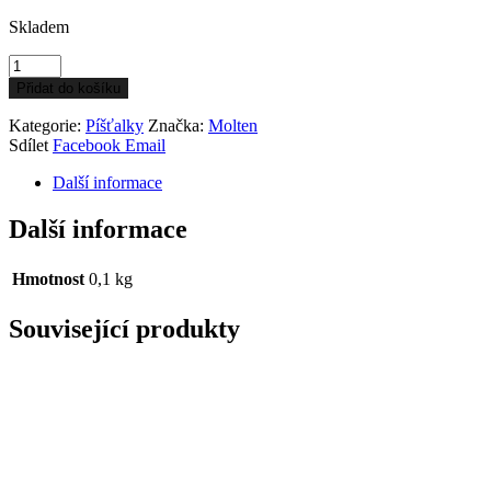
Skladem
Whistle
Molten
Přidat do košíku
BLAZZA
množství
Kategorie:
Píšťalky
Značka:
Molten
Sdílet
Facebook
Email
Další informace
Další informace
Hmotnost
0,1 kg
Související produkty