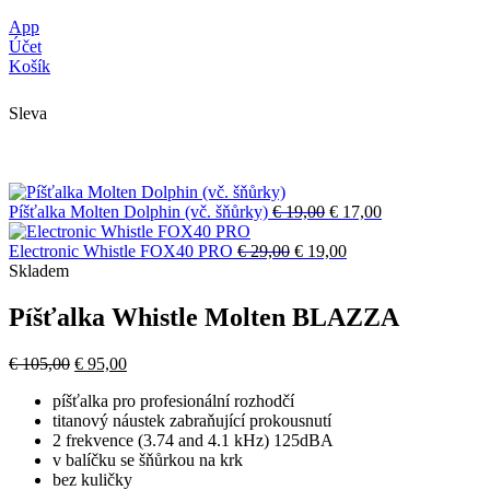
App
Účet
Košík
Sleva
Původní
Aktuální
Píšťalka Molten Dolphin (vč. šňůrky)
€
19,00
€
17,00
cena
cena
Původní
byla:
Aktuální
je:
Electronic Whistle FOX40 PRO
€
29,00
€
19,00
cena
€ 19,00.
cena
€ 17,00.
Skladem
byla:
je:
€ 29,00.
€ 19,00.
Píšťalka Whistle Molten BLAZZA
Původní
Aktuální
€
105,00
€
95,00
cena
cena
píšťalka pro profesionální rozhodčí
byla:
je:
titanový náustek zabraňující prokousnutí
€ 105,00.
€ 95,00.
2 frekvence (3.74 and 4.1 kHz) 125dBA
v balíčku se šňůrkou na krk
bez kuličky