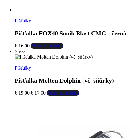
Píšťalky
Píšťalka FOX40 Sonik Blast CMG - černá
€
16,00
Přidat do košíku
Sleva
Píšťalky
Píšťalka Molten Dolphin (vč. šňůrky)
Původní
Aktuální
€
19,00
€
17,00
Přidat do košíku
cena
cena
byla:
je:
€ 19,00.
€ 17,00.