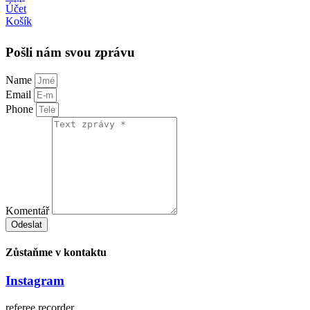
Účet
Košík
Pošli nám svou zprávu
Name
Email
Phone
Komentář
Odeslat
Zůstaňme v kontaktu
Instagram
referee.recorder