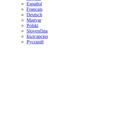
Español
Français
Deutsch
Magyar
Polski
Slovenčina
Български
Русский