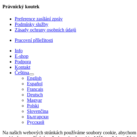
Právnický koutek
Preference zasílání zpráv
Podmínky služby
Zásady ochrany osobních údajů
Pracovní příležitosti
Info
E-shop
Podpora
Kontakt
Čeština
English
Español
Français
Deutsch
Magyar
Polski
Slovenčina
Български
Русский
Na našich webových stránkách používáme soubory cookie, abychom vám