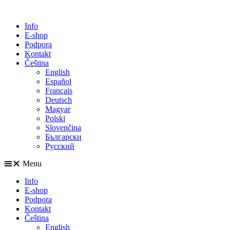
Info
E-shop
Podpora
Kontakt
Čeština
English
Español
Français
Deutsch
Magyar
Polski
Slovenčina
Български
Русский
Menu
Info
E-shop
Podpora
Kontakt
Čeština
English