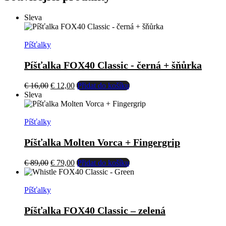
Sleva
Píšťalky
Píšťalka FOX40 Classic - černá + šňůrka
Původní
Aktuální
€
16,00
€
12,00
Přidat do košíku
cena
cena
Sleva
byla:
je:
€ 16,00.
€ 12,00.
Píšťalky
Píšťalka Molten Vorca + Fingergrip
Původní
Aktuální
€
89,00
€
79,00
Přidat do košíku
cena
cena
byla:
je:
€ 89,00.
€ 79,00.
Píšťalky
Píšťalka FOX40 Classic – zelená