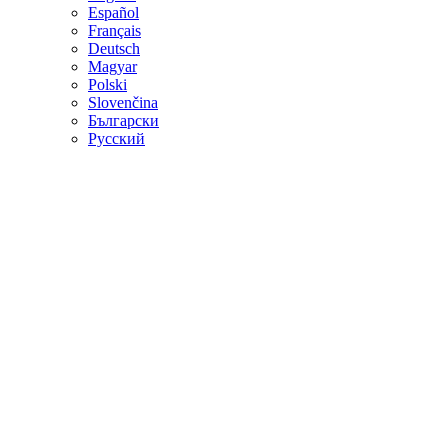
Español
Français
Deutsch
Magyar
Polski
Slovenčina
Български
Русский