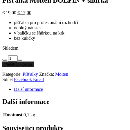
Píšťalka Molten DOLFIN + šňůrka
Původní
Aktuální
€
19,00
€
17,00
cena
cena
píšťalka pro profesionální rozhodčí
byla:
je:
odolný náustek
€ 19,00.
€ 17,00.
v balíčku se šňůrkou na krk
bez kuličky
Skladem
Whistle
Molten
Přidat do košíku
DOLFIN
+
Kategorie:
Píšťalky
Značka:
Molten
Lanyard
Sdílet
Facebook
Email
množství
Další informace
Další informace
Hmotnost
0,1 kg
Související produkty