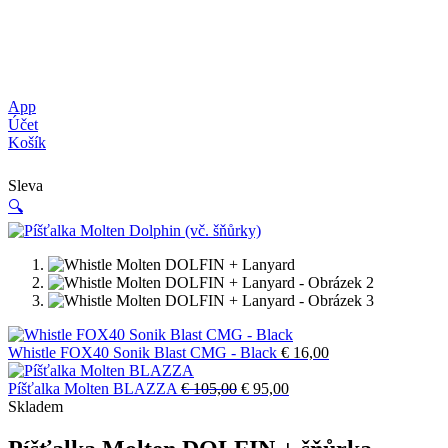
App
Účet
Košík
Sleva
🔍
Whistle FOX40 Sonik Blast CMG - Black
€
16,00
Původní
Aktuální
Píšťalka Molten BLAZZA
€
105,00
€
95,00
cena
cena
Skladem
byla:
je:
€ 105,00.
€ 95,00.