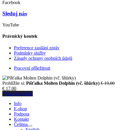
Facebook
Sleduj nás
YouTube
Právnický koutek
Preference zasílání zpráv
Podmínky služby
Zásady ochrany osobních údajů
Pracovní příležitosti
Původní
Prohlížíte si:
Píšťalka Molten Dolphin (vč. šňůrky)
€
19,00
Aktuální
cena
€
17,00
cena
byla:
Přidat do košíku
je:
€ 19,00.
Info
€ 17,00.
E-shop
Podpora
Kontakt
Čeština
English