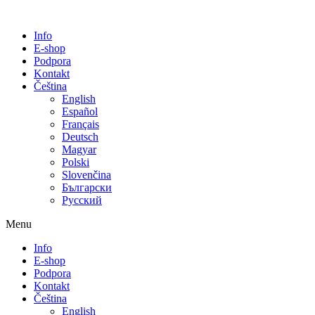
Info
E-shop
Podpora
Kontakt
Čeština
English
Español
Français
Deutsch
Magyar
Polski
Slovenčina
Български
Русский
Menu
Info
E-shop
Podpora
Kontakt
Čeština
English