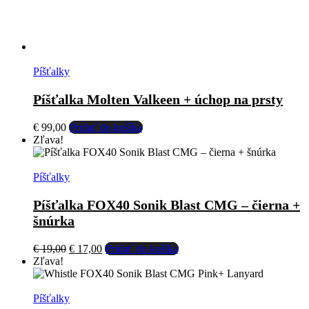
Píšťalky
Píšťalka Molten Valkeen + úchop na prsty
€
99,00
Pridať do košíka
Zľava!
Píšťalky
Píšťalka FOX40 Sonik Blast CMG – čierna +
šnúrka
Pôvodná
Aktuálna
€
19,00
€
17,00
Pridať do košíka
cena
cena
Zľava!
bola:
je:
€ 19,00.
€ 17,00.
Píšťalky