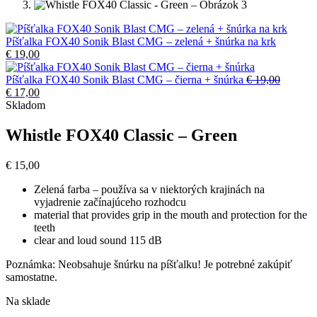
Píšťalka FOX40 Sonik Blast CMG – zelená + šnúrka na krk
€
19,00
Píšťalka FOX40 Sonik Blast CMG – čierna + šnúrka
€
19,00
Pôvodná
Aktuálna
€
17,00
cena
cena
Skladom
bola:
je:
€ 19,00.
€ 17,00.
Whistle FOX40 Classic – Green
€
15,00
Zelená farba – používa sa v niektorých krajinách na
vyjadrenie začínajúceho rozhodcu
material that provides grip in the mouth and protection for the
teeth
clear and loud sound 115 dB
Poznámka: Neobsahuje šnúrku na píšťalku! Je potrebné zakúpiť
samostatne.
Na sklade