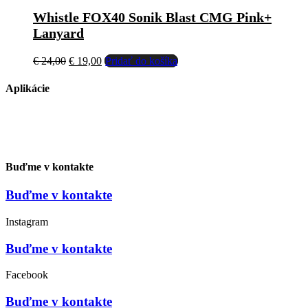
Whistle FOX40 Sonik Blast CMG Pink+
Lanyard
Pôvodná
Aktuálna
€
24,00
€
19,00
Pridať do košíka
cena
cena
bola:
je:
Aplikácie
€ 24,00.
€ 19,00.
Buďme v kontakte
Buďme v kontakte
Instagram
Buďme v kontakte
Facebook
Buďme v kontakte