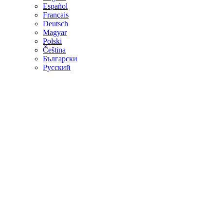
Español
Français
Deutsch
Magyar
Polski
Čeština
Български
Русский