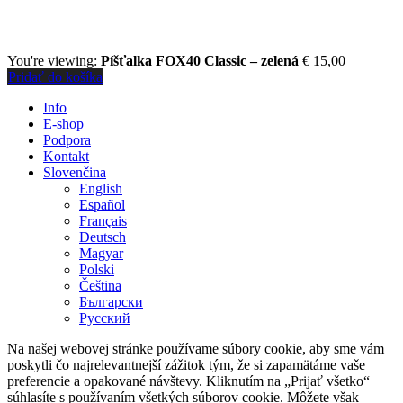
You're viewing:
Píšťalka FOX40 Classic – zelená
€
15,00
Pridať do košíka
Info
E-shop
Podpora
Kontakt
Slovenčina
English
Español
Français
Deutsch
Magyar
Polski
Čeština
Български
Русский
Na našej webovej stránke používame súbory cookie, aby sme vám
poskytli čo najrelevantnejší zážitok tým, že si zapamätáme vaše
preferencie a opakované návštevy. Kliknutím na „Prijať všetko“
súhlasíte s používaním všetkých súborov cookie. Môžete však