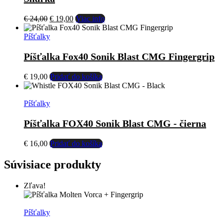
Pôvodná
Aktuálna
€
24,00
€
19,00
Viac info
cena
cena
bola:
je:
Píšťalky
€ 24,00.
€ 19,00.
Píšťalka Fox40 Sonik Blast CMG Fingergrip
€
19,00
Pridať do košíka
Píšťalky
Píšťalka FOX40 Sonik Blast CMG - čierna
€
16,00
Pridať do košíka
Súvisiace produkty
Zľava!
Píšťalky