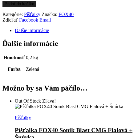
množstvo
Pridať do košíka
Whistle
FOX40
Kategórie:
Píšťalky
Značka:
FOX40
Classic
Zdieľať
Facebook
Email
-
Ďalšie informácie
Green
Ďalšie informácie
Hmotnosť
0,2 kg
Farba
Zelená
Možno by sa Vám páčilo…
Out Of Stock
Zľava!
Píšťalky
Píšťalka FOX40 Sonik Blast CMG Fialová +
Šnúrka