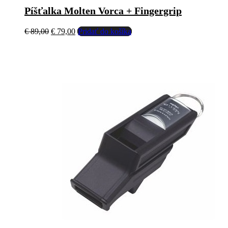
Píšťalka Molten Vorca + Fingergrip
Pôvodná
Aktuálna
€
89,00
€
79,00
Pridať do košíka
cena
cena
bola:
je:
€ 89,00.
€ 79,00.