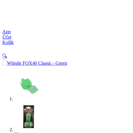
App
Účet
Košík
🔍