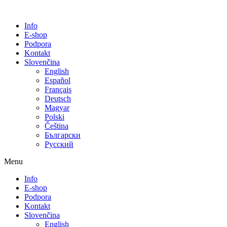
Info
E-shop
Podpora
Kontakt
Slovenčina
English
Español
Français
Deutsch
Magyar
Polski
Čeština
Български
Русский
Menu
Info
E-shop
Podpora
Kontakt
Slovenčina
English