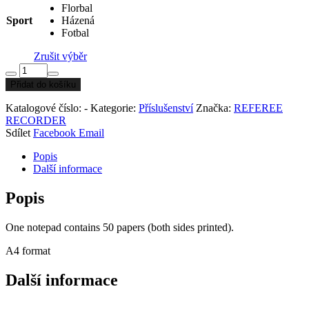
Florbal
Sport
Házená
Fotbal
Zrušit výběr
Notepad
množství
Přidat do košíku
Katalogové číslo:
-
Kategorie:
Příslušenství
Značka:
REFEREE
RECORDER
Sdílet
Facebook
Email
Popis
Další informace
Popis
One notepad contains 50 papers (both sides printed).
A4 format
Další informace