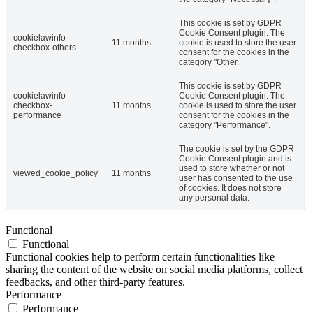
This cookie is set by GDPR
Cookie Consent plugin. The
cookielawinfo-
11 months
cookie is used to store the user
checkbox-others
consent for the cookies in the
category "Other.
This cookie is set by GDPR
cookielawinfo-
Cookie Consent plugin. The
checkbox-
11 months
cookie is used to store the user
performance
consent for the cookies in the
category "Performance".
The cookie is set by the GDPR
Cookie Consent plugin and is
used to store whether or not
viewed_cookie_policy
11 months
user has consented to the use
of cookies. It does not store
any personal data.
Functional
Functional
Functional cookies help to perform certain functionalities like
sharing the content of the website on social media platforms, collect
feedbacks, and other third-party features.
Performance
Performance