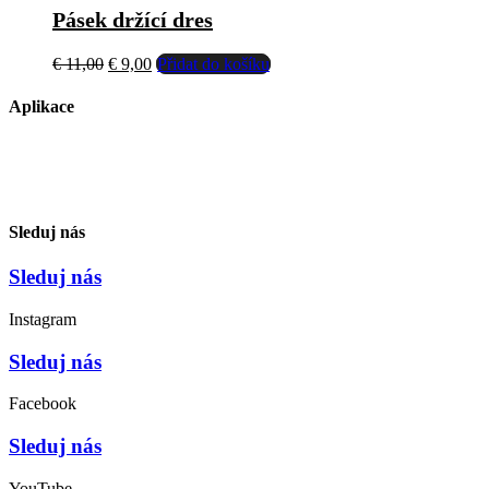
lze
Pásek držící dres
vybrat
na
Původní
Aktuální
€
11,00
€
9,00
Přidat do košíku
stránce
cena
cena
produktu
byla:
je:
Aplikace
€ 11,00.
€ 9,00.
Sleduj nás
Sleduj nás
Instagram
Sleduj nás
Facebook
Sleduj nás
YouTube