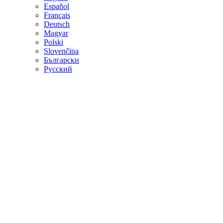
Español
Français
Deutsch
Magyar
Polski
Slovenčina
Български
Русский