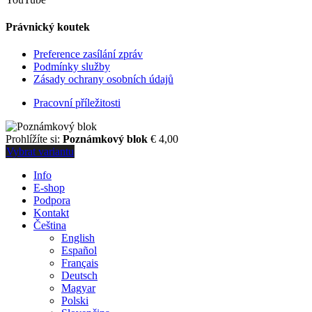
Právnický koutek
Preference zasílání zpráv
Podmínky služby
Zásady ochrany osobních údajů
Pracovní příležitosti
Prohlížíte si:
Poznámkový blok
€
4,00
Vybrat variantu
Info
E-shop
Podpora
Kontakt
Čeština
English
Español
Français
Deutsch
Magyar
Polski