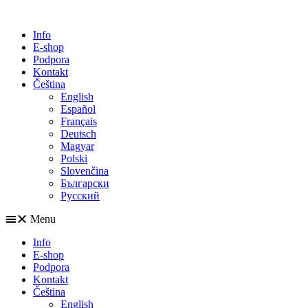
Info
E-shop
Podpora
Kontakt
Čeština
English
Español
Français
Deutsch
Magyar
Polski
Slovenčina
Български
Русский
Menu
Info
E-shop
Podpora
Kontakt
Čeština
English