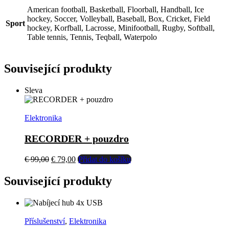
American football, Basketball, Floorball, Handball, Ice
hockey, Soccer, Volleyball, Baseball, Box, Cricket, Field
Sport
hockey, Korfball, Lacrosse, Minifootball, Rugby, Softball,
Table tennis, Tennis, Teqball, Waterpolo
Související produkty
Sleva
Elektronika
RECORDER + pouzdro
Původní
Aktuální
€
99,00
€
79,00
Přidat do košíku
cena
cena
byla:
je:
Související produkty
€ 99,00.
€ 79,00.
Příslušenství
,
Elektronika