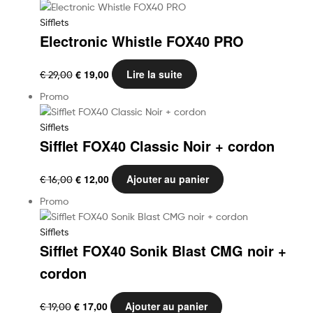
Sifflets
Electronic Whistle FOX40 PRO
Le
Le
€
19,00
Lire la suite
€
29,00
prix
prix
Promo
initial
actuel
était :
est :
Sifflets
€ 29,00.
€ 19,00.
Sifflet FOX40 Classic Noir + cordon
Le
Le
€
12,00
Ajouter au panier
€
16,00
prix
prix
Promo
initial
actuel
était :
est :
Sifflets
€ 16,00.
€ 12,00.
Sifflet FOX40 Sonik Blast CMG noir +
cordon
Le
Le
€
17,00
Ajouter au panier
€
19,00