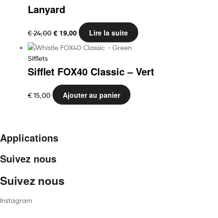
Lanyard
Le
Le
€
19,00
Lire la suite
€
24,00
prix
prix
initial
actuel
Sifflets
était :
est :
Sifflet FOX40 Classic – Vert
€ 24,00.
€ 19,00.
Ajouter au panier
€
15,00
Applications
Suivez nous
Suivez nous
Instagram