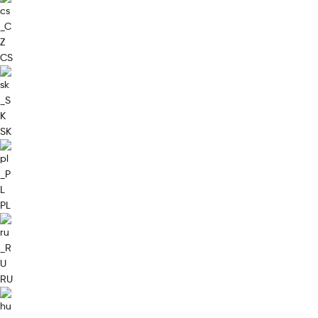
CS
SK
PL
RU