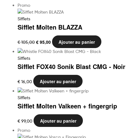
Promo
Sifflets
Sifflet Molten BLAZZA
Le
Le
€
95,00
Ajouter au panier
€
105,00
prix
prix
initial
actuel
Sifflets
était :
est :
Sifflet FOX40 Sonik Blast CMG - Noir
€ 105,00.
€ 95,00.
Ajouter au panier
€
16,00
Sifflets
Sifflet Molten Valkeen + fingergrip
Ajouter au panier
€
99,00
Promo