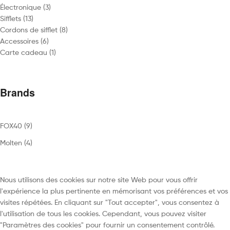
3
produits
Électronique
3
13
produits
Sifflets
13
produits
8
Cordons de sifflet
8
6
produits
Accessoires
6
produits
1
Carte cadeau
1
produit
Brands
FOX40
(9)
Molten
(4)
Nous utilisons des cookies sur notre site Web pour vous offrir
l'expérience la plus pertinente en mémorisant vos préférences et vos
visites répétées. En cliquant sur "Tout accepter", vous consentez à
l'utilisation de tous les cookies. Cependant, vous pouvez visiter
"Paramètres des cookies" pour fournir un consentement contrôlé.