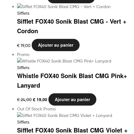
prix
prix
initial
actuel
Sifflets
était :
est :
Sifflet FOX40 Sonik Blast CMG - Vert +
€ 19,00.
€ 17,00.
Cordon
Ajouter au panier
€
19,00
Promo
Sifflets
Whistle FOX40 Sonik Blast CMG Pink+
Lanyard
Le
Le
€
19,00
Ajouter au panier
€
24,00
prix
prix
Out Of Stock
Promo
initial
actuel
était :
est :
Sifflets
€ 24,00.
€ 19,00.
Sifflet FOX40 Sonik Blast CMG Violet +