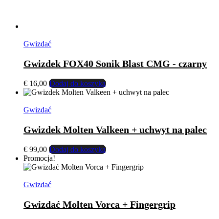
Gwizdać
Gwizdek FOX40 Sonik Blast CMG - czarny
€
16,00
Dodaj do koszyka
Gwizdać
Gwizdek Molten Valkeen + uchwyt na palec
€
99,00
Dodaj do koszyka
Promocja!
Gwizdać
Gwizdać Molten Vorca + Fingergrip