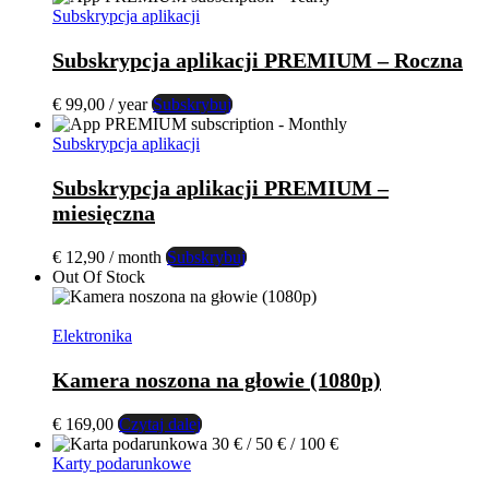
wynosiła:
wynosi:
Subskrypcja aplikacji
€ 99,00.
€ 79,00.
Subskrypcja aplikacji PREMIUM – Roczna
€
99,00
/ year
Subskrybuj
Subskrypcja aplikacji
Subskrypcja aplikacji PREMIUM –
miesięczna
€
12,90
/ month
Subskrybuj
Out Of Stock
Elektronika
Kamera noszona na głowie (1080p)
€
169,00
Czytaj dalej
Karty podarunkowe