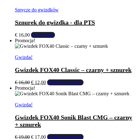
Smycze do gwizdków
Sznurek do gwizdka - dla PTS
€
16,00
Czytaj dalej
Promocja!
Gwizdać
Gwizdek FOX40 Classic – czarny + sznurek
Pierwotna
Aktualna
€
16,00
€
12,00
Dodaj do koszyka
cena
cena
Promocja!
wynosiła:
wynosi:
€ 16,00.
€ 12,00.
Gwizdać
Gwizdek FOX40 Sonik Blast CMG – czarny
+ sznurek
Pierwotna
Aktualna
€
19,00
€
17,00
Dodaj do koszyka