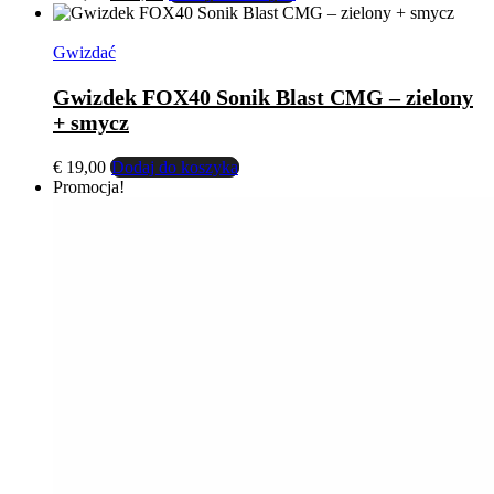
cena
cena
wynosiła:
wynosi:
€ 19,00.
€ 17,00.
Gwizdać
Gwizdek FOX40 Sonik Blast CMG – zielony
+ smycz
€
19,00
Dodaj do koszyka
Promocja!