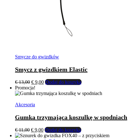
Smycze do gwizdków
Smycz z gwizdkiem Elastic
Pierwotna
Aktualna
€
13,00
€
9,00
Dodaj do koszyka
cena
cena
Promocja!
wynosiła:
wynosi:
€ 13,00.
€ 9,00.
Akcesoria
Gumka trzymająca koszulkę w spodniach
Pierwotna
Aktualna
€
11,00
€
9,00
Dodaj do koszyka
cena
cena