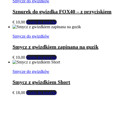
wynosiła:
wynosi:
Smycze do gwizdków
€ 11,00.
€ 9,00.
Sznurek do gwizdka FOX40 – z przyciskiem
€
10,00
Dodaj do koszyka
Smycze do gwizdków
Smycz z gwizdkiem zapinana na guzik
€
10,00
Dodaj do koszyka
Smycze do gwizdków
Smycz z gwizdkiem Short
€
18,00
Dodaj do koszyka