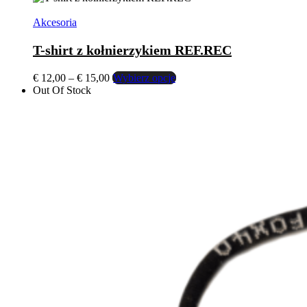
stronie
produktu
Akcesoria
T-shirt z kołnierzykiem REF.REC
Zakres
Ten
€
12,00
–
€
15,00
Wybierz opcje
cen:
produkt
Out Of Stock
od
ma
€ 12,00
wiele
do
wariantów.
€ 15,00
Opcje
można
wybrać
na
stronie
produktu