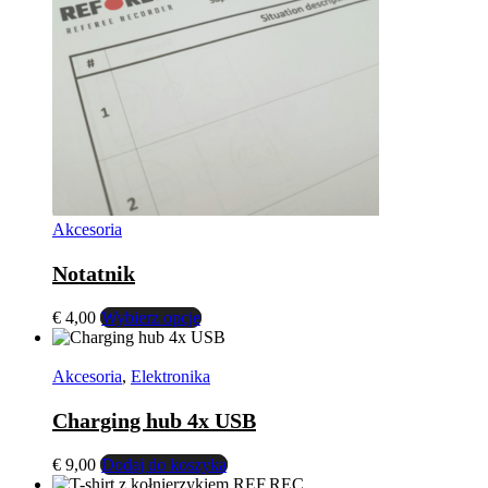
Akcesoria
Notatnik
Ten
€
4,00
Wybierz opcje
produkt
ma
wiele
Akcesoria
,
Elektronika
wariantów.
Opcje
Charging hub 4x USB
można
wybrać
€
9,00
Dodaj do koszyka
na