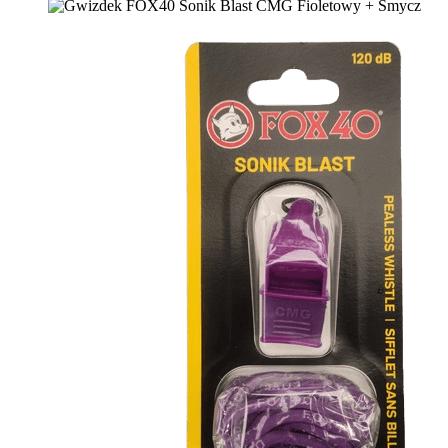
wynosiła:
wynosi:
€ 24,00.
€ 19,00.