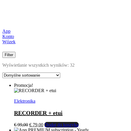
App
Konto
Wózek
Filter
Wyświetlanie wszystkich wyników: 32
Promocja!
Elektronika
RECORDER + etui
Pierwotna
Aktualna
€
99,00
€
79,00
Dodaj do koszyka
cena
cena