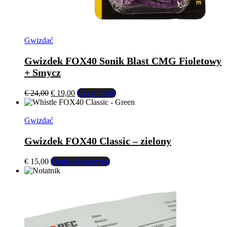
Gwizdać
Gwizdek FOX40 Sonik Blast CMG Fioletowy
+ Smycz
Pierwotna
Aktualna
€
24,00
€
19,00
Czytaj dalej
cena
cena
wynosiła:
wynosi:
€ 24,00.
€ 19,00.
Gwizdać
Gwizdek FOX40 Classic – zielony
€
15,00
Dodaj do koszyka