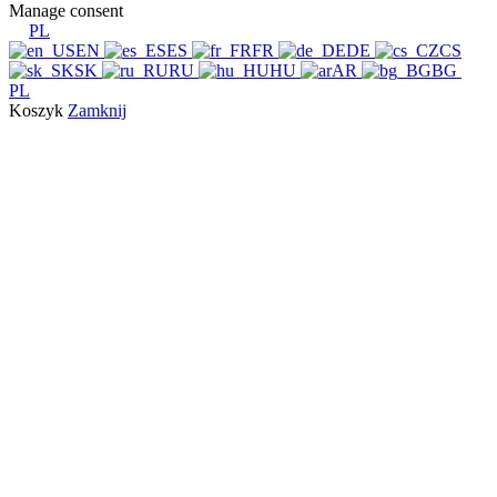
Manage consent
PL
EN
ES
FR
DE
CS
SK
RU
HU
AR
BG
PL
Koszyk
Zamknij