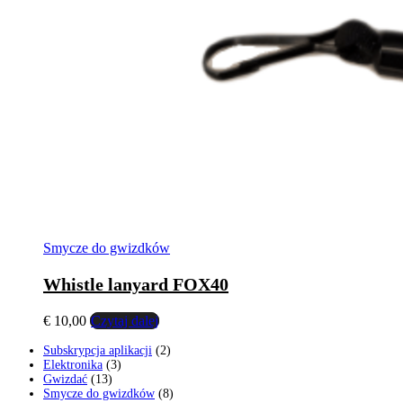
Smycze do gwizdków
Whistle lanyard FOX40
€
10,00
Czytaj dalej
2
Subskrypcja aplikacji
2
3
produkty
Elektronika
3
13
produkty
Gwizdać
13
produktów
8
Smycze do gwizdków
8