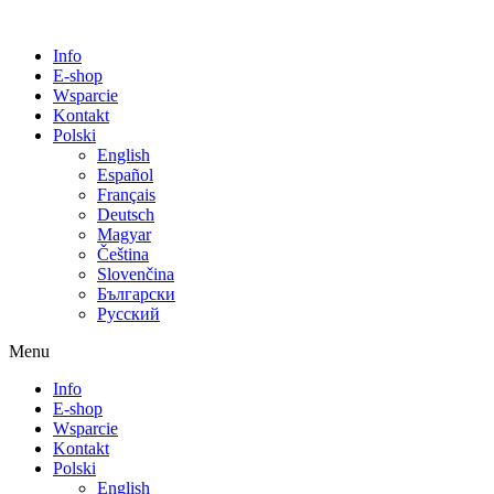
Info
E-shop
Wsparcie
Kontakt
Polski
English
Español
Français
Deutsch
Magyar
Čeština
Slovenčina
Български
Русский
Menu
Info
E-shop
Wsparcie
Kontakt
Polski
English