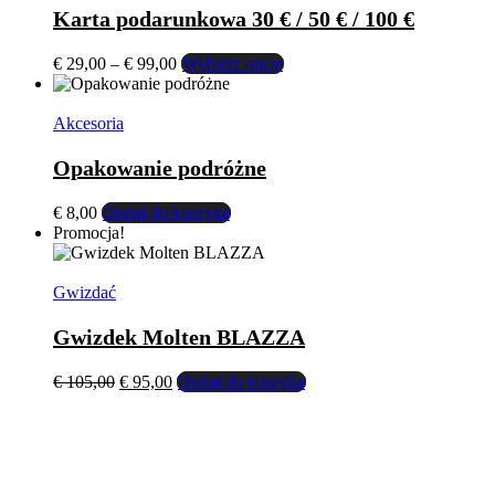
Karta podarunkowa 30 € / 50 € / 100 €
Zakres
Ten
€
29,00
–
€
99,00
Wybierz opcje
cen:
produkt
od
ma
€ 29,00
wiele
Akcesoria
do
wariantów.
€ 99,00
Opcje
Opakowanie podróżne
można
wybrać
€
8,00
Dodaj do koszyka
na
Promocja!
stronie
produktu
Gwizdać
Gwizdek Molten BLAZZA
Pierwotna
Aktualna
€
105,00
€
95,00
Dodaj do koszyka
cena
cena
wynosiła:
wynosi:
€ 105,00.
€ 95,00.