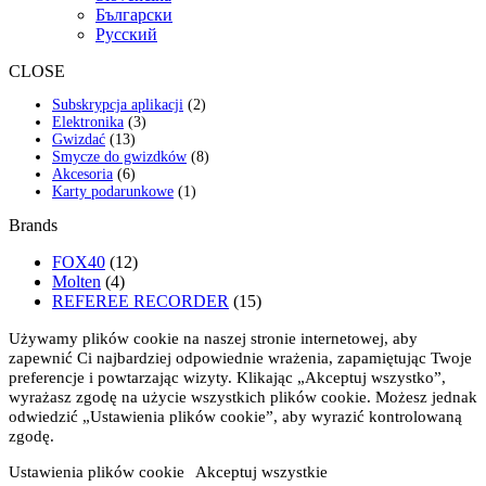
Български
Русский
CLOSE
2
Subskrypcja aplikacji
2
3
produkty
Elektronika
3
13
produkty
Gwizdać
13
produktów
8
Smycze do gwizdków
8
6
produktów
Akcesoria
6
produktów
1
Karty podarunkowe
1
produkt
Brands
FOX40
(12)
Molten
(4)
REFEREE RECORDER
(15)
Używamy plików cookie na naszej stronie internetowej, aby
zapewnić Ci najbardziej odpowiednie wrażenia, zapamiętując Twoje
preferencje i powtarzając wizyty. Klikając „Akceptuj wszystko”,
wyrażasz zgodę na użycie wszystkich plików cookie. Możesz jednak
odwiedzić „Ustawienia plików cookie”, aby wyrazić kontrolowaną
zgodę.
Ustawienia plików cookie
Akceptuj wszystkie