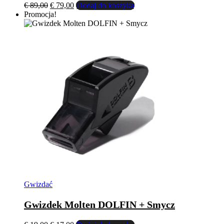
Pierwotna
Aktualna
€
89,00
€
79,00
Dodaj do koszyka
cena
cena
Promocja!
wynosiła:
wynosi:
€ 89,00.
€ 79,00.
Gwizdać
Gwizdek Molten DOLFIN + Smycz