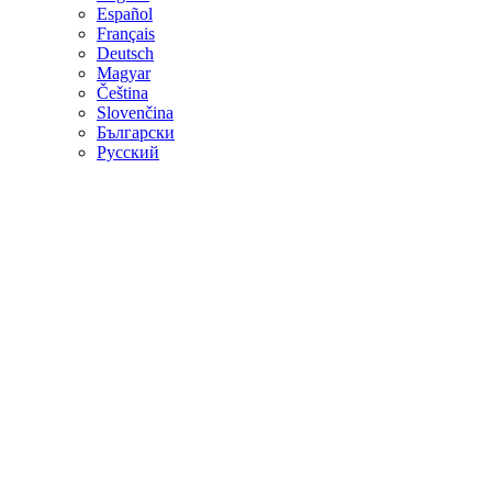
Español
Français
Deutsch
Magyar
Čeština
Slovenčina
Български
Русский