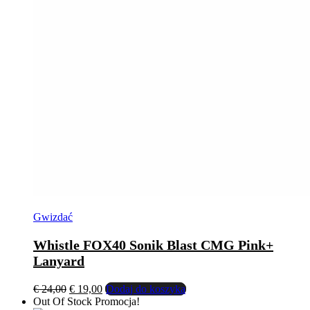
Gwizdać
Whistle FOX40 Sonik Blast CMG Pink+
Lanyard
Pierwotna
Aktualna
€
24,00
€
19,00
Dodaj do koszyka
cena
cena
Out Of Stock
Promocja!