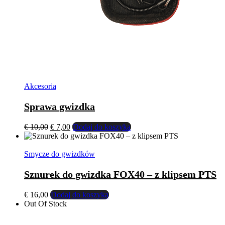
Akcesoria
Sprawa gwizdka
Pierwotna
Aktualna
€
10,00
€
7,00
Dodaj do koszyka
cena
cena
wynosiła:
wynosi:
€ 10,00.
€ 7,00.
Smycze do gwizdków
Sznurek do gwizdka FOX40 – z klipsem PTS
€
16,00
Dodaj do koszyka
Out Of Stock