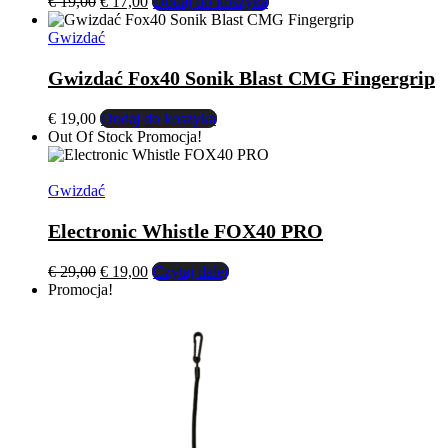
Pierwotna
Aktualna
€
19,00
€
17,00
Dodaj do koszyka
cena
cena
wynosiła:
wynosi:
Gwizdać
€ 19,00.
€ 17,00.
Gwizdać Fox40 Sonik Blast CMG Fingergrip
€
19,00
Dodaj do koszyka
Out Of Stock
Promocja!
Gwizdać
Electronic Whistle FOX40 PRO
Pierwotna
Aktualna
€
29,00
€
19,00
Czytaj dalej
cena
cena
Promocja!
wynosiła:
wynosi:
€ 29,00.
€ 19,00.