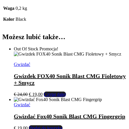
Waga
0,2 kg
Kolor
Black
Możesz lubić także…
Out Of Stock
Promocja!
Gwizdać
Gwizdek FOX40 Sonik Blast CMG Fioletowy
+ Smycz
Pierwotna
Aktualna
€
24,00
€
19,00
Czytaj dalej
cena
cena
wynosiła:
wynosi:
Gwizdać
€ 24,00.
€ 19,00.
Gwizdać Fox40 Sonik Blast CMG Fingergrip
€
19,00
Dodaj do koszyka