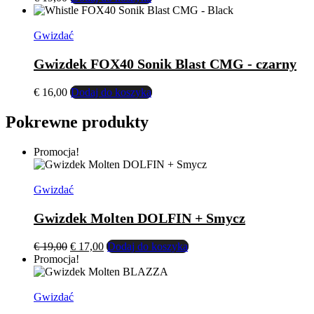
Gwizdać
Gwizdek FOX40 Sonik Blast CMG - czarny
€
16,00
Dodaj do koszyka
Pokrewne produkty
Promocja!
Gwizdać
Gwizdek Molten DOLFIN + Smycz
Pierwotna
Aktualna
€
19,00
€
17,00
Dodaj do koszyka
cena
cena
Promocja!
wynosiła:
wynosi:
€ 19,00.
€ 17,00.
Gwizdać