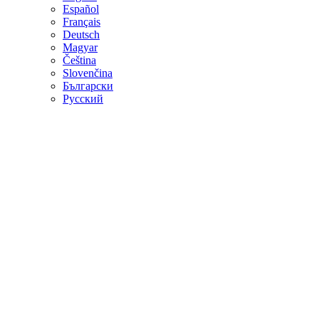
Español
Français
Deutsch
Magyar
Čeština
Slovenčina
Български
Русский