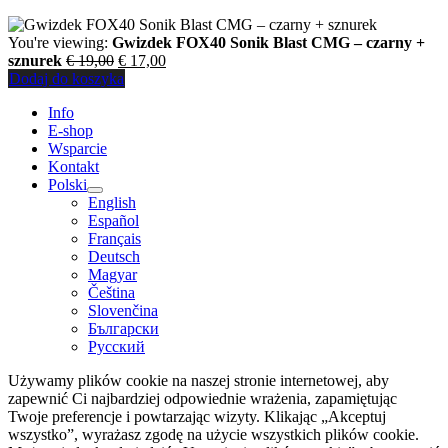
You're viewing:
Gwizdek FOX40 Sonik Blast CMG – czarny +
Pierwotna
Aktualna
sznurek
€
19,00
€
17,00
cena
cena
Dodaj do koszyka
wynosiła:
wynosi:
Info
€ 19,00.
€ 17,00.
E-shop
Wsparcie
Kontakt
Polski
English
Español
Français
Deutsch
Magyar
Čeština
Slovenčina
Български
Русский
Używamy plików cookie na naszej stronie internetowej, aby
zapewnić Ci najbardziej odpowiednie wrażenia, zapamiętując
Twoje preferencje i powtarzając wizyty. Klikając „Akceptuj
wszystko”, wyrażasz zgodę na użycie wszystkich plików cookie.