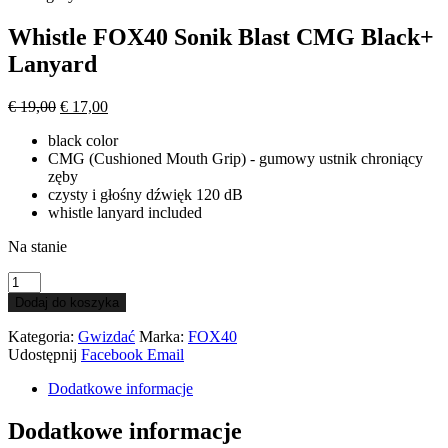
wynosiła:
wynosi:
€ 16,00.
€ 12,00.
Whistle FOX40 Sonik Blast CMG Black+
Lanyard
Pierwotna
Aktualna
€
19,00
€
17,00
cena
cena
black color
wynosiła:
wynosi:
CMG (Cushioned Mouth Grip) - gumowy ustnik chroniący
€ 19,00.
€ 17,00.
zęby
czysty i głośny dźwięk 120 dB
whistle lanyard included
Na stanie
ilość
Whistle
Dodaj do koszyka
FOX40
Sonik
Kategoria:
Gwizdać
Marka:
FOX40
Blast
Udostępnij
Facebook
Email
CMG
Black+
Dodatkowe informacje
Lanyard
Dodatkowe informacje