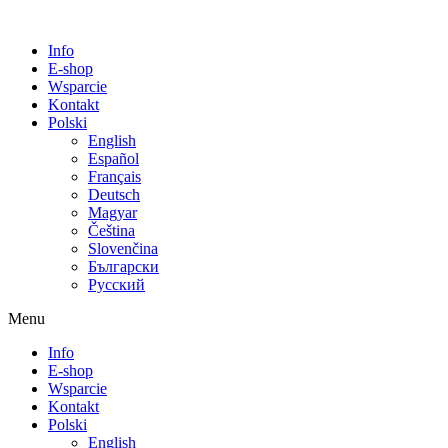
Info
E-shop
Wsparcie
Kontakt
Polski
English
Español
Français
Deutsch
Magyar
Čeština
Slovenčina
Български
Русский
Menu
Info
E-shop
Wsparcie
Kontakt
Polski
English