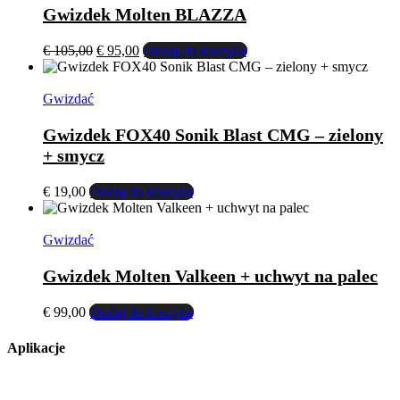
Gwizdek Molten BLAZZA
Pierwotna
Aktualna
€
105,00
€
95,00
Dodaj do koszyka
cena
cena
wynosiła:
wynosi:
€ 105,00.
€ 95,00.
Gwizdać
Gwizdek FOX40 Sonik Blast CMG – zielony
+ smycz
€
19,00
Dodaj do koszyka
Gwizdać
Gwizdek Molten Valkeen + uchwyt na palec
€
99,00
Dodaj do koszyka
Aplikacje