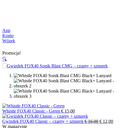
App
Konto
Wózek
Promocja!
🔍
Whistle FOX40 Classic - Green
€
15,00
Pierwotna
Aktualn
Gwizdek FOX40 Classic – czarny + sznurek
€
16,00
€
12,00
cena
cena
W magazynie