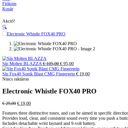
Fiókom
Kosár
Akció!
🔍
Original
Current
Síp Molten BLAZZA
€
105,00
€
95,00
price
price
was:
is:
Síp Fox40 Sonik Blast CMG Fingergrip
€
19,00
€ 105,00.
€ 95,00.
Nincs raktáron
Electronic Whistle FOX40 PRO
Original
Current
€
29,00
€
19,00
price
price
Features three distrinctive tones, and can be aimed in specific directio
was:
is:
Provides loud, clear, and consistent sound every time you push a butt
€ 29,00.
€ 19,00.
Includes detachable wrist laynard and 9-volt battery.