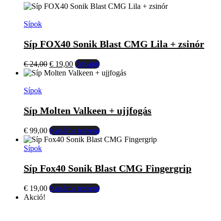
Sípok
Síp FOX40 Sonik Blast CMG Lila + zsinór
Original
Current
€
24,00
€
19,00
Tovább
price
price
was:
is:
€ 24,00.
€ 19,00.
Sípok
Síp Molten Valkeen + ujjfogás
€
99,00
Kosárba teszem
Sípok
Síp Fox40 Sonik Blast CMG Fingergrip
€
19,00
Kosárba teszem
Akció!