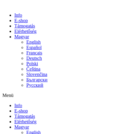
Info
E-shop
Támogatás
Elérhetőség
Magyar
English
Español
Français
Deutsch
Polski
Čeština
Slovenčina
Български
Русский
Menü
Info
E-shop
Támogatás
Elérhetőség
Magyar
English