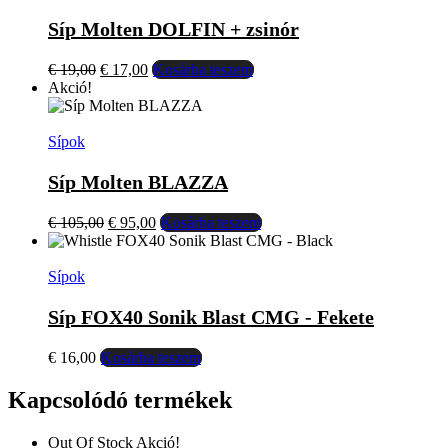
Síp Molten DOLFIN + zsinór
Original
Current
€
19,00
€
17,00
Kosárba teszem
price
price
Akció!
was:
is:
€ 19,00.
€ 17,00.
Sípok
Síp Molten BLAZZA
Original
Current
€
105,00
€
95,00
Kosárba teszem
price
price
was:
is:
€ 105,00.
€ 95,00.
Sípok
Síp FOX40 Sonik Blast CMG - Fekete
€
16,00
Kosárba teszem
Kapcsolódó termékek
Out Of Stock
Akció!