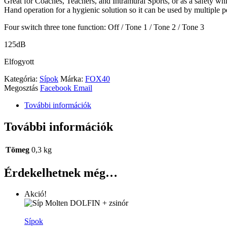
Great for Coaches, Teachers, and Intramural Sports, or as a safety whi
Hand operation for a hygienic solution so it can be used by multiple p
Four switch three tone function: Off / Tone 1 / Tone 2 / Tone 3
125dB
Elfogyott
Kategória:
Sípok
Márka:
FOX40
Megosztás
Facebook
Email
További információk
További információk
Tömeg
0,3 kg
Érdekelhetnek még…
Akció!
Sípok