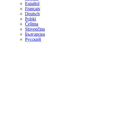
Español
Français
Deutsch
Polski
Čeština
Slovenčina
Български
Русский