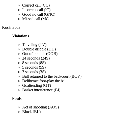
Correct call (CC)
Incorrect call (IC)
Good no call (GNC)
Missed call (MC
Kosárlabda
Violations
Traveling (TV)
Double dribble (DD)
Out of bounds (OOB)
24 seconds (24S)
8 seconds (8S)
5 seconds (5S)
3 seconds (3S)
Ball returned to the backcourt (BCV)
Deliberate foot-play the ball
Goaltending (GT)
Basket interference (BI)
Fouls
Act of shooting (AOS)
Block (BL)