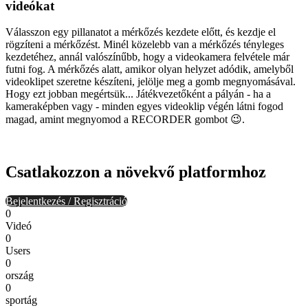
videókat
Válasszon egy pillanatot a mérkőzés kezdete előtt, és kezdje el
rögzíteni a mérkőzést. Minél közelebb van a mérkőzés tényleges
kezdetéhez, annál valószínűbb, hogy a videokamera felvétele már
futni fog. A mérkőzés alatt, amikor olyan helyzet adódik, amelyből
videoklipet szeretne készíteni, jelölje meg a gomb megnyomásával.
Hogy ezt jobban megértsük... Játékvezetőként a pályán - ha a
kameraképben vagy - minden egyes videoklip végén látni fogod
magad, amint megnyomod a RECORDER gombot 😉.
Csatlakozzon a növekvő platformhoz
Bejelentkezés / Regisztráció
0
Videó
0
Users
0
ország
0
sportág