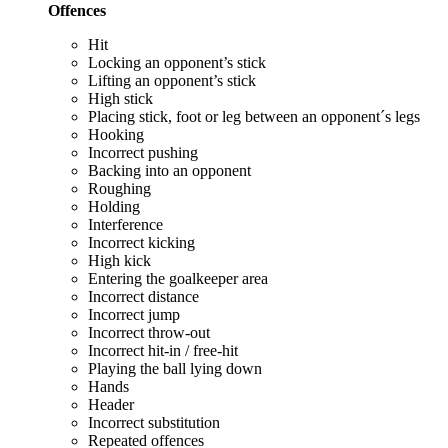
Offences
Hit
Locking an opponent’s stick
Lifting an opponent’s stick
High stick
Placing stick, foot or leg between an opponent´s legs
Hooking
Incorrect pushing
Backing into an opponent
Roughing
Holding
Interference
Incorrect kicking
High kick
Entering the goalkeeper area
Incorrect distance
Incorrect jump
Incorrect throw-out
Incorrect hit-in / free-hit
Playing the ball lying down
Hands
Header
Incorrect substitution
Repeated offences