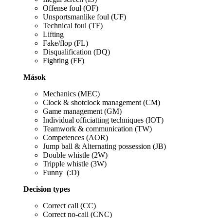
Offense foul (OF)
Unsportsmanlike foul (UF)
Technical foul (TF)
Lifting
Fake/flop (FL)
Disqualification (DQ)
Fighting (FF)
Mások
Mechanics (MEC)
Clock & shotclock management (CM)
Game management (GM)
Individual officiatting techniques (IOT)
Teamwork & communication (TW)
Competences (AOR)
Jump ball & Alternating possession (JB)
Double whistle (2W)
Tripple whistle (3W)
Funny (:D)
Decision types
Correct call (CC)
Correct no-call (CNC)