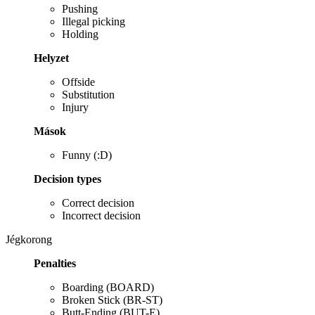
Pushing
Illegal picking
Holding
Helyzet
Offside
Substitution
Injury
Mások
Funny (:D)
Decision types
Correct decision
Incorrect decision
Jégkorong
Penalties
Boarding (BOARD)
Broken Stick (BR-ST)
Butt-Ending (BUT-E)