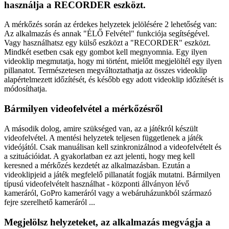
használja a RECORDER eszközt.
A mérkőzés során az érdekes helyzetek jelölésére 2 lehetőség van:
Az alkalmazás és annak "ÉLŐ Felvétel" funkciója segítségével.
Vagy használhatsz egy külső eszközt a "RECORDER" eszközt.
Mindkét esetben csak egy gombot kell megnyomnia. Egy ilyen
videoklip megmutatja, hogy mi történt, mielőtt megjelöltél egy ilyen
pillanatot. Természetesen megváltoztathatja az összes videoklip
alapértelmezett időzítését, és később egy adott videoklip időzítését is
módosíthatja.
Bármilyen videofelvétel a mérkőzésről
A második dolog, amire szükséged van, az a játékról készült
videofelvétel. A mentési helyzetek teljesen függetlenek a játék
videójától. Csak manuálisan kell szinkronizálnod a videofelvételt és
a szituációidat. A gyakorlatban ez azt jelenti, hogy meg kell
keresned a mérkőzés kezdetét az alkalmazásban. Ezután a
videoklipjeid a játék megfelelő pillanatát fogják mutatni. Bármilyen
típusú videofelvételt használhat - központi állványon lévő
kameráról, GoPro kameráról vagy a webáruházunkból származó
fejre szerelhető kameráról ...
Megjelölsz helyzeteket, az alkalmazás megvágja a