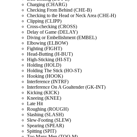
Charging (CHARG)
Checking From Behind (CHE-B)
Checking to the Head or Neck Area (CHE-H)
Clipping (CLIPP)
Cross-checking (CROSS)
Delay of Game (DELAY)
Diving or Embellishment (EMBEL)
Elbowing (ELBOW)
Fighting (FIGHT)
Head-Butting (H-BUT)
High-Sticking (HI-ST)
Holding (HOLD)
Holding The Stick (HO-ST)
Hooking (HOOK)
Interference (INTRF)
Interference On A Goaltender (GK-INT)
Kicking (KICK)
Kneeing (KNEE)
Late Hit
Roughing (ROUGH)
Slashing (SLASH)
Slew-Footing (SLEW)
Spearing (SPEAR)
Spitting (SPIT)
Too Many Men (TOO-M)