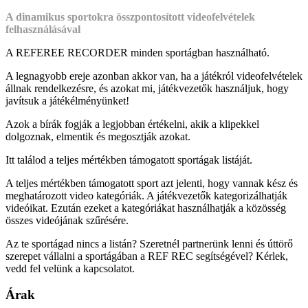
A dinamikus sportokra összpontosított videofelvételek
felhasználásával
A REFEREE RECORDER minden sportágban használható.
A legnagyobb ereje azonban akkor van, ha a játékról videofelvételek
állnak rendelkezésre, és azokat mi, játékvezetők használjuk, hogy
javítsuk a játékélményünket!
Azok a bírák fogják a legjobban értékelni, akik a klipekkel
dolgoznak, elmentik és megosztják azokat.
Itt találod a teljes mértékben támogatott sportágak listáját.
A teljes mértékben támogatott sport azt jelenti, hogy vannak kész és
meghatározott video kategóriák. A játékvezetők kategorizálhatják
videóikat. Ezután ezeket a kategóriákat használhatják a közösség
összes videójának szűrésére.
Az te sportágad nincs a listán? Szeretnél partnerünk lenni és úttörő
szerepet vállalni a sportágában a REF REC segítségével? Kérlek,
vedd fel velünk a kapcsolatot.
Árak