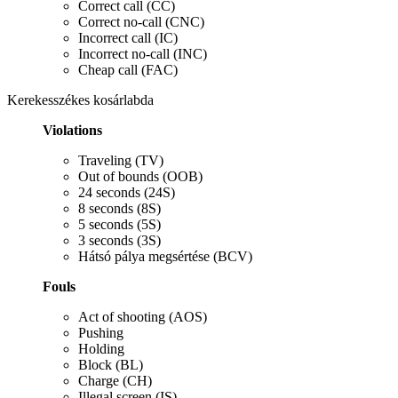
Correct call (CC)
Correct no-call (CNC)
Incorrect call (IC)
Incorrect no-call (INC)
Cheap call
(FAC)
Kerekesszékes kosárlabda
Violations
Traveling (TV)
Out of bounds (OOB)
24 seconds (24S)
8 seconds (8S)
5 seconds (5S)
3 seconds (3S)
Hátsó pálya megsértése (BCV)
Fouls
Act of shooting (AOS)
Pushing
Holding
Block (BL)
Charge (CH)
Illegal screen (IS)