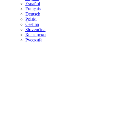
Español
Français
Deutsch
Polski
Čeština
Slovenčina
Български
Русский