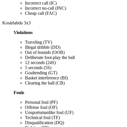
Incorrect call (IC)
Incorrect no-call (INC)
Cheap call
(FAC)
Kosárlabda 3x3
Violations
Traveling (TV)
Illegal dribble (DD)
Out of bounds (OOB)
Deliberate foot-play the ball
12 seconds (24S)
5 seconds (5S)
Goaltending (GT)
Basket interference (BI)
Clearing the ball (CB)
Fouls
Personal foul (PF)
Offense foul (OF)
Unsportsmanlike foul (UF)
Technical foul (TF)
Disqualification (DQ)