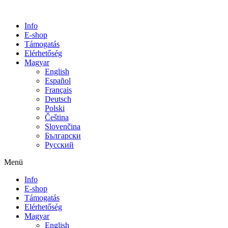
Info
E-shop
Támogatás
Elérhetőség
Magyar
English
Español
Français
Deutsch
Polski
Čeština
Slovenčina
Български
Русский
Menü
Info
E-shop
Támogatás
Elérhetőség
Magyar
English