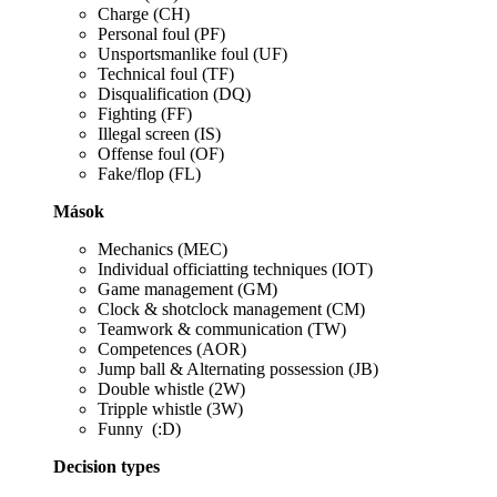
Charge (CH)
Personal foul (PF)
Unsportsmanlike foul (UF)
Technical foul (TF)
Disqualification (DQ)
Fighting (FF)
Illegal screen (IS)
Offense foul (OF)
Fake/flop (FL)
Mások
Mechanics (MEC)
Individual officiatting techniques (IOT)
Game management (GM)
Clock & shotclock management (CM)
Teamwork & communication (TW)
Competences (AOR)
Jump ball & Alternating possession (JB)
Double whistle (2W)
Tripple whistle (3W)
Funny (:D)
Decision types