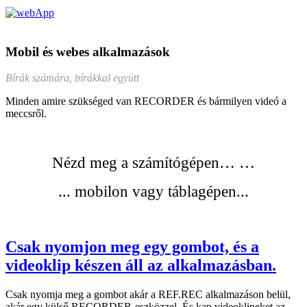
Mobil és webes alkalmazások
Bírák számára, bírákkal együtt
Minden amire szükséged van RECORDER és bármilyen videó a
meccsről.
Nézd meg a számítógépen…
…
... mobilon vagy táblagépen...
Csak nyomjon meg egy gombot, és a
videoklip készen áll az alkalmazásban.
Csak nyomja meg a gombot akár a REF.REC alkalmazáson belül,
akár egy külső RECORDER-eszközzel. És kap videoklipeket az