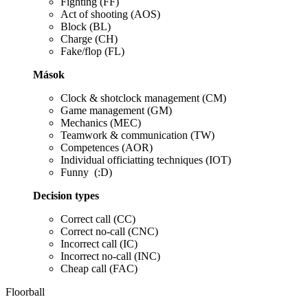
Fighting (FF)
Act of shooting (AOS)
Block (BL)
Charge (CH)
Fake/flop (FL)
Mások
Clock & shotclock management (CM)
Game management (GM)
Mechanics (MEC)
Teamwork & communication (TW)
Competences (AOR)
Individual officiatting techniques (IOT)
Funny (:D)
Decision types
Correct call (CC)
Correct no-call (CNC)
Incorrect call (IC)
Incorrect no-call (INC)
Cheap call
(FAC)
Floorball