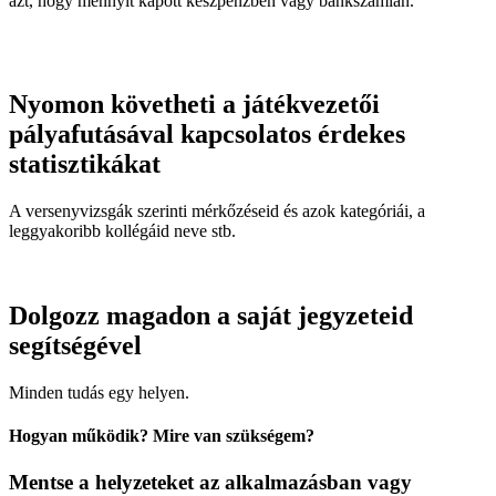
azt, hogy mennyit kapott készpénzben vagy bankszámlán.
Nyomon követheti a játékvezetői
pályafutásával kapcsolatos érdekes
statisztikákat
A versenyvizsgák szerinti mérkőzéseid és azok kategóriái, a
leggyakoribb kollégáid neve stb.
Dolgozz magadon a saját jegyzeteid
segítségével
Minden tudás egy helyen.
Hogyan működik? Mire van szükségem?
Mentse a helyzeteket az alkalmazásban vagy