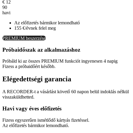
€
12
90
havi
Az előfizetés bármikor lemondható
155 €/évnek felel meg
PREMIUM beszerzése
Próbaidőszak az alkalmazáshoz
Próbáld ki az összes PREMIUM funkciót ingyenesen 4 napig
Fizess a próbaidőért később.
Elégedettségi garancia
A RECORDER-t a vásárlást követő 60 napon belül indoklás nélkül
visszaküldhetted.
Havi vagy éves előfizetés
Fizess egyszerűen ismétlődő kártyás fizetéssel.
Az előfizetés bármikor lemondható.