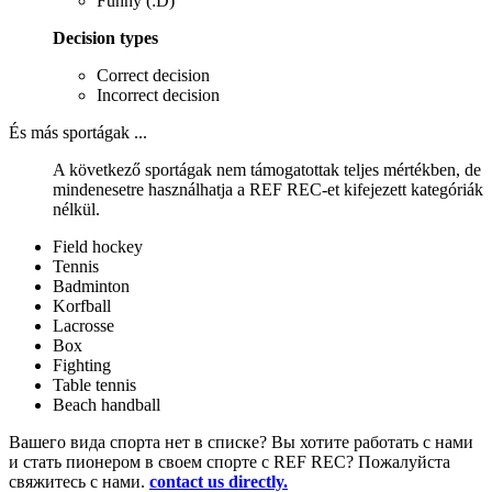
Funny (:D)
Decision types
Correct decision
Incorrect decision
És más sportágak ...
A következő sportágak nem támogatottak teljes mértékben, de
mindenesetre használhatja a REF REC-et kifejezett kategóriák
nélkül.
Field hockey
Tennis
Badminton
Korfball
Lacrosse
Box
Fighting
Table tennis
Beach handball
Вашего вида спорта нет в списке? Вы хотите работать с нами
и стать пионером в своем спорте с REF REC? Пожалуйста
свяжитесь с нами.
contact us directly.