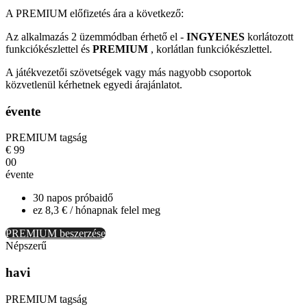
A PREMIUM előfizetés ára a következő:
Az alkalmazás 2 üzemmódban érhető el -
INGYENES
korlátozott
funkciókészlettel és
PREMIUM
, korlátlan funkciókészlettel.
A játékvezetői szövetségek vagy más nagyobb csoportok
közvetlenül kérhetnek egyedi árajánlatot.
évente
PREMIUM tagság
€
99
00
évente
30 napos próbaidő
ez 8,3 € / hónapnak felel meg
PREMIUM beszerzése
Népszerű
havi
PREMIUM tagság