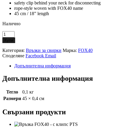
safety clip behind your neck for disconnecting
rope-style woven with FOX40 name
45 cm / 18” length
Налично
количество
за
Купи
Whistle
lanyard
Категория:
Връзки за свирки
Марка:
FOX40
FOX40
Споделяне
Facebook
Email
with
Button
Допълнителна информация
Допълнителна информация
Тегло
0,1 кг
Размери
45 × 0,4 см
Свързани продукти