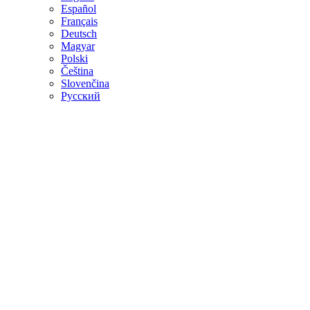
Español
Français
Deutsch
Magyar
Polski
Čeština
Slovenčina
Русский