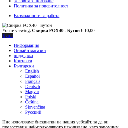
Условия за ползване
Политика за поверителност
Възможности за работа
You're viewing:
Свирка FOX40 - Бутон
€
10,00
Купи
Информация
Онлайн магазин
поддържа
Контакти
Български
English
Español
Français
Deutsch
Magyar
Polski
Čeština
Slovenčina
Русский
Ние използваме бисквитки на нашия уебсайт, за да ви
предоставим най-подходящото изживяване, като запомним