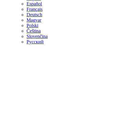
Español
Français
Deutsch
Magyar
Polski
Čeština
Slovenčina
Русский