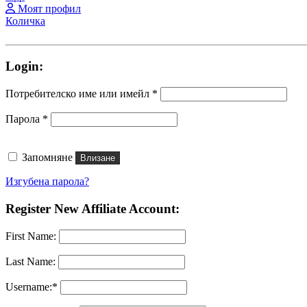
Моят профил
Количка
Login:
Задължително
Потребителско име или имейл
*
Задължително
Парола
*
Запомняне
Влизане
Изгубена парола?
Register New Affiliate Account:
First Name:
Last Name:
Username:*