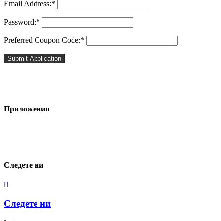
Email Address:*
Password:*
Preferred Coupon Code:*
Приложения
Следете ни
Следете ни