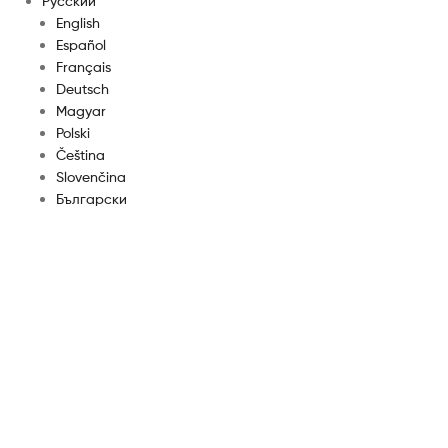
Русский
English
Español
Français
Deutsch
Magyar
Polski
Čeština
Slovenčina
Български