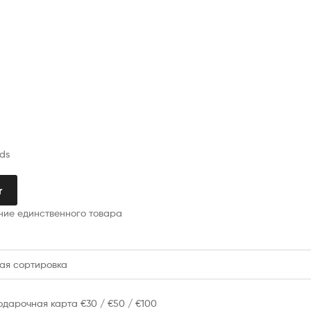
rds
r
ие единственного товара