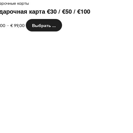
арочные карты
дарочная карта €30 / €50 / €100
Диапазон
Этот
Выбрать ...
,00
–
€
99,00
цен:
товар
€ 29,00
имеет
–
несколько
€ 99,00
вариантов.
Опции
можно
выбрать
на
странице
товара