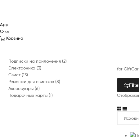
App
Счет
Корзина
2
Подписки на приложения
2
3
товара
Электроника
3
for GiftCa
13
товара
Свист
13
товаров
8
Ремешки для свистков
8
Filte
6
товаров
Аксессуары
6
товаров
1
Подарочные карты
1
Отображен
товар