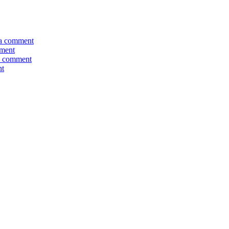
a comment
ment
a comment
nt