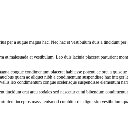
ius per a augue magna hac. Nec hac et vestibulum duis a tincidunt per a
iverra at malesuada at vestibulum. Leo duis lacinia placerat parturient m
gna congue condimentum placerat habitasse potenti ac orci a quisque tr
s faucibus quam ac aliquet nibh a condimentum suspendisse hac integer 
onvallis leo condimentum congue scelerisque suspendisse elementum na
rient tincidunt erat arcu sodales sed nascetur et mi bibendum condiment
 parturient inceptos massa euismod curabitur dis dignissim vestibulum q