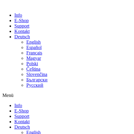
Info
E-Shop
Support
Kontakt
Deutsch
English
Español
Français
Magyar
Polski
Čeština
Slovenčina
Български
Русский
Menü
Info
E-Shop
Support
Kontakt
Deutsch
English