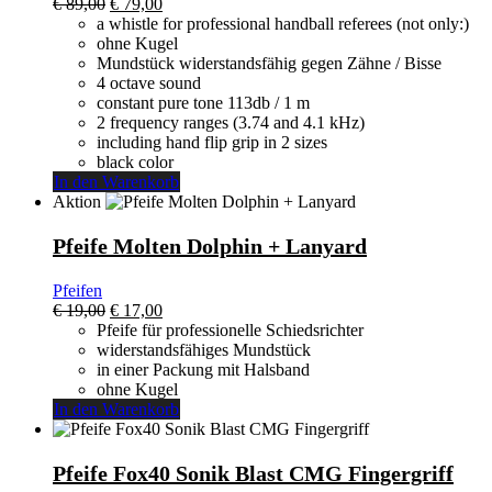
Ursprünglicher
Aktueller
€
89,00
€
79,00
Preis
Preis
a whistle for professional handball referees (not only:)
war:
ist:
ohne Kugel
€ 89,00
€ 79,00.
Mundstück widerstandsfähig gegen Zähne / Bisse
4 octave sound
constant pure tone 113db / 1 m
2 frequency ranges (3.74 and 4.1 kHz)
including hand flip grip in 2 sizes
black color
In den Warenkorb
Aktion
Pfeife Molten Dolphin + Lanyard
Pfeifen
Ursprünglicher
Aktueller
€
19,00
€
17,00
Preis
Preis
Pfeife für professionelle Schiedsrichter
war:
ist:
widerstandsfähiges Mundstück
€ 19,00
€ 17,00.
in einer Packung mit Halsband
ohne Kugel
In den Warenkorb
Pfeife Fox40 Sonik Blast CMG Fingergriff