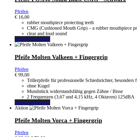
Pfeifen
€
16,00
rubber mouthpiece protecting teeth
CMG (Cushioned Mouth Grip) – a rubber mouthpiece pro
clear and loud sound
In den Warenkorb
Pfeife Molten Valkeen + Fingergrip
Pfeifen
€
99,00
Trillerpfeife für professionelle Schiedsrichter, besonder
ohne Kugel
Mundstück widerstandsfähig gegen Zähne / Bisse
2 Frequenzen (3,67 und 4,15 kHz, 4 Oktaven) 125dBA
In den Warenkorb
Aktion
Pfeife Molten Vorca + Fingergrip
Pfeifen