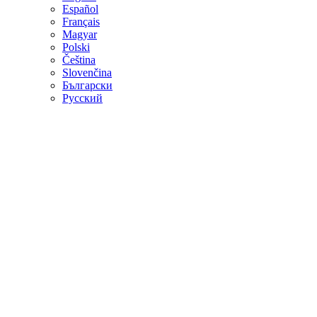
Español
Français
Magyar
Polski
Čeština
Slovenčina
Български
Русский