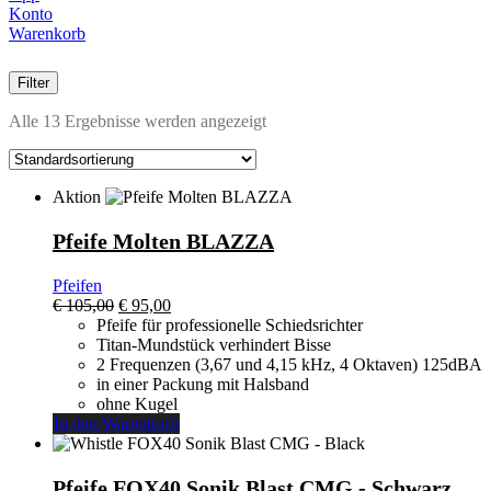
Konto
Warenkorb
Filter
Alle 13 Ergebnisse werden angezeigt
Aktion
Pfeife Molten BLAZZA
Pfeifen
Ursprünglicher
Aktueller
€
105,00
€
95,00
Preis
Preis
Pfeife für professionelle Schiedsrichter
war:
ist:
Titan-Mundstück verhindert Bisse
€ 105,00
€ 95,00.
2 Frequenzen (3,67 und 4,15 kHz, 4 Oktaven) 125dBA
in einer Packung mit Halsband
ohne Kugel
In den Warenkorb
Pfeife FOX40 Sonik Blast CMG - Schwarz