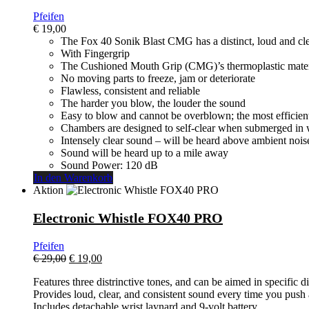
Pfeifen
€
19,00
The Fox 40 Sonik Blast CMG has a distinct, loud and cl
With Fingergrip
The Cushioned Mouth Grip (CMG)’s thermoplastic material
No moving parts to freeze, jam or deteriorate
Flawless, consistent and reliable
The harder you blow, the louder the sound
Easy to blow and cannot be overblown; the most efficient 
Chambers are designed to self-clear when submerged in 
Intensely clear sound – will be heard above ambient nois
Sound will be heard up to a mile away
Sound Power: 120 dB
In den Warenkorb
Aktion
Electronic Whistle FOX40 PRO
Pfeifen
Ursprünglicher
Aktueller
€
29,00
€
19,00
Preis
Preis
Features three distrinctive tones, and can be aimed in specific di
war:
ist:
Provides loud, clear, and consistent sound every time you push 
€ 29,00
€ 19,00.
Includes detachable wrist laynard and 9-volt battery.