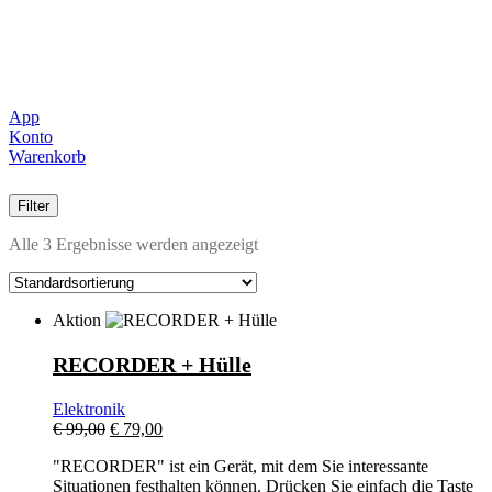
App
Konto
Warenkorb
Filter
Alle 3 Ergebnisse werden angezeigt
Aktion
RECORDER + Hülle
Elektronik
Ursprünglicher
Aktueller
€
99,00
€
79,00
Preis
Preis
"RECORDER" ist ein Gerät, mit dem Sie interessante
war:
ist:
Situationen festhalten können. Drücken Sie einfach die Taste
€ 99,00
€ 79,00.