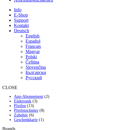
Info
E-Shop
Support
Kontakt
Deutsch
English
Español
Français
Magyar
Polski
Čeština
Slovenčina
Български
Русский
CLOSE
2
App-Abonnement
2
3
Produkte
Elektronik
3
13
Produkte
Pfeifen
13
Produkte
8
Pfeifenschnüre
8
6
Produkte
Zubehör
6
Produkte
1
Geschenkkarte
1
Produkt
Brands