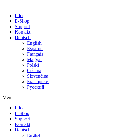
Info
E-Shop
Support
Kontakt
Deutsch
English
Español
Français
Magyar
Polski
Čeština
Slovenčina
Български
Русский
Menü
Info
E-Shop
Support
Kontakt
Deutsch
English