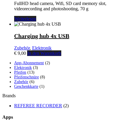
FullHD head camera, Wifi, SD card memory slot,
videorecording and photoshooting, 70 g
Weiterlesen
Charging hub 4x USB
Zubehör
,
Elektronik
€
9,00
In den Warenkorb
2
App-Abonnement
2
3
Produkte
Elektronik
3
13
Produkte
Pfeifen
13
Produkte
8
Pfeifenschnüre
8
6
Produkte
Zubehör
6
Produkte
1
Geschenkkarte
1
Produkt
Brands
REFEREE RECORDER
(2)
Apps