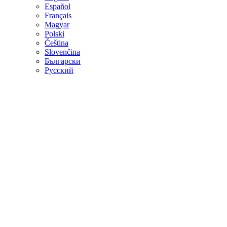
Español
Français
Magyar
Polski
Čeština
Slovenčina
Български
Русский